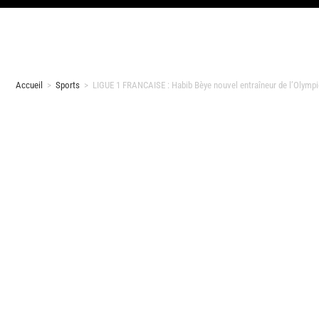
Accueil
>
Sports
>
LIGUE 1 FRANCAISE : Habib Bèye nouvel entraîneur de l’Olympi