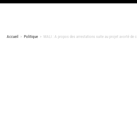
Accueil
>
Politique
>
MALI : A propos des arrestations suite au projet avorté de c