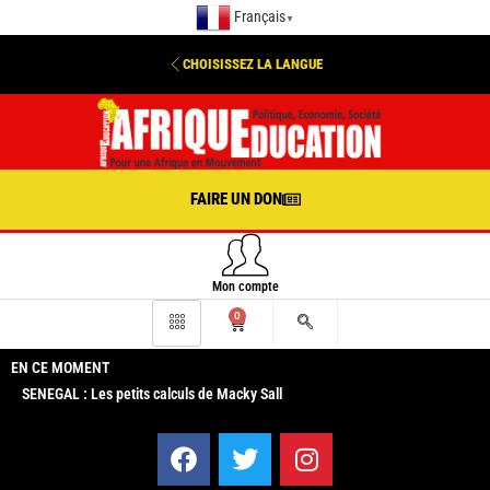
Français
▼
CHOISISSEZ LA LANGUE
FAIRE UN DON
Mon compte
0
EN CE MOMENT
SENEGAL : Les petits calculs de Macky Sall