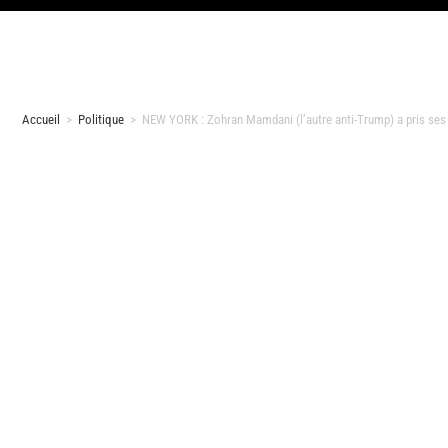
Accueil
>
Politique
>
NEW YORK : Zohran Mamdani (l’autre anti-Trump) a pris ses