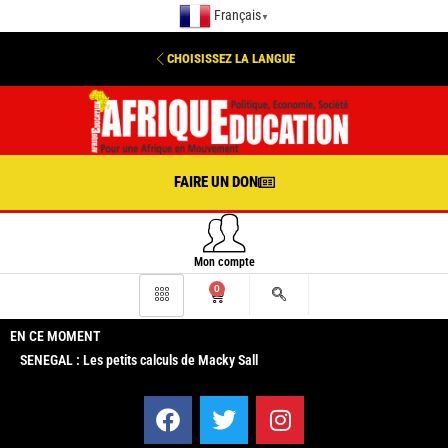
Français
▼
CHOISISSEZ LA LANGUE
FAIRE UN DON
Mon compte
0
EN CE MOMENT
SENEGAL : Les petits calculs de Macky Sall