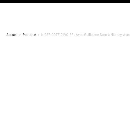
Accueil
>
Politique
>
NIGER-COTE D’IVOIRE : Avec Guillaume Soro à Niamey, Alas