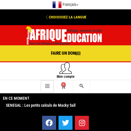
Français
▼
CHOISISSEZ LA LANGUE
FAIRE UN DON
Mon compte
0
EN CE MOMENT
SENEGAL : Les petits calculs de Macky Sall