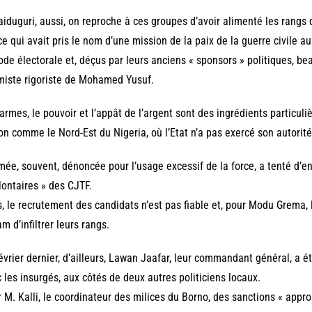
iduguri, aussi, on reproche à ces groupes d’avoir alimenté les rang
ce qui avait pris le nom d’une mission de la paix de la guerre civile au
ode électorale et, déçus par leurs anciens « sponsors » politiques, be
miste rigoriste de Mohamed Yusuf.
armes, le pouvoir et l’appât de l’argent sont des ingrédients particul
on comme le Nord-Est du Nigeria, où l’Etat n’a pas exercé son autorit
mée, souvent, dénoncée pour l’usage excessif de la force, a tenté d’e
lontaires » des CJTF.
, le recrutement des candidats n’est pas fiable et, pour Modu Grema, l’
m d’infiltrer leurs rangs.
évrier dernier, d’ailleurs, Lawan Jaafar, leur commandant général, a ét
 les insurgés, aux côtés de deux autres politiciens locaux.
 M. Kalli, le coordinateur des milices du Borno, des sanctions « appr