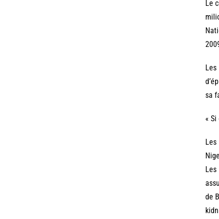
Le c
mili
Nati
200
Les 
d’ép
sa f
« Si
Les 
Nige
Les 
assu
de B
kidn