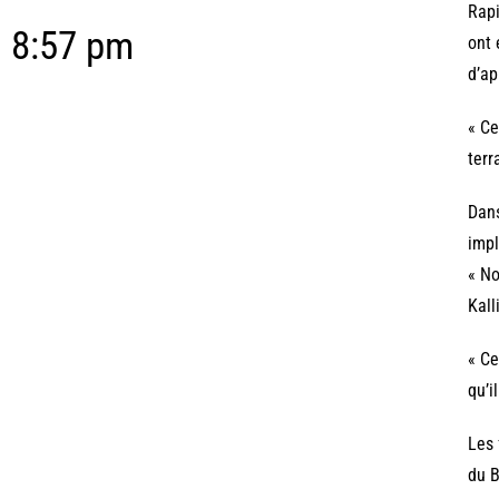
Rapi
8:57 pm
ont 
d’ap
« Ce
terr
Dans
impl
« No
Kalli
« Ce
qu’i
Les 
du B