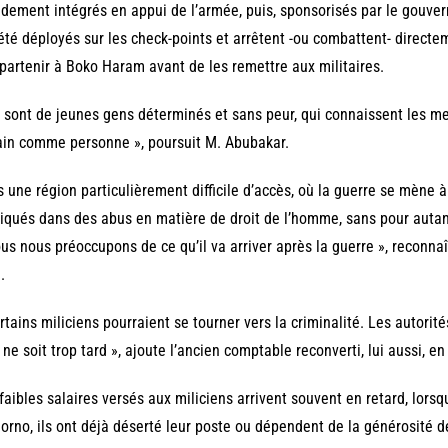
dement intégrés en appui de l’armée, puis, sponsorisés par le gouver
été déployés sur les check-points et arrêtent -ou combattent- direct
partenir à Boko Haram avant de les remettre aux militaires.
 sont de jeunes gens déterminés et sans peur, qui connaissent les me
ain comme personne », poursuit M. Abubakar.
 une région particulièrement difficile d’accès, où la guerre se mène à
iqués dans des abus en matière de droit de l’homme, sans pour autant
us nous préoccupons de ce qu’il va arriver après la guerre », reconnaî
.
rtains miliciens pourraient se tourner vers la criminalité. Les autorité
l ne soit trop tard », ajoute l’ancien comptable reconverti, lui aussi, e
faibles salaires versés aux miliciens arrivent souvent en retard, lorsqu’
orno, ils ont déjà déserté leur poste ou dépendent de la générosité d