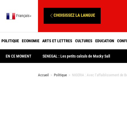
CHOISISSEZ LA LANGUE
Français
▼
POLITIQUE
ECONOMIE
ARTS ET LETTRES
CULTURES
EDUCATION
CONF
EN CE MOMENT
SENEGAL : Les petits calculs de Macky Sall
Accueil
>
Politique
>
NIGERIA : Avec l’affaiblissement de B