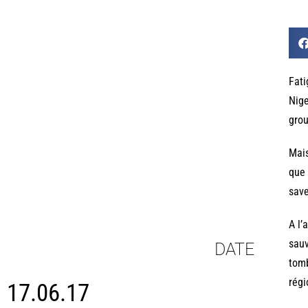
Fati
Nige
grou
Mais
que 
save
A l’
sauv
DATE
tomb
régi
17.06.17