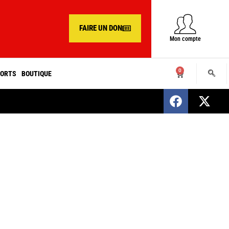
FAIRE UN DON
Mon compte
0
ORTS
BOUTIQUE
SENEGAL : Nomination d’un nouveau présiden