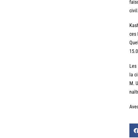
fais
civil
Kash
ces 
Quel
15.0
Les 
la c
M. U
naît
Ave