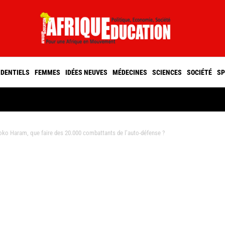
IDENTIELS
FEMMES
IDÉES NEUVES
MÉDECINES
SCIENCES
SOCIÉTÉ
SP
oko Haram, que faire des 20.000 combattants de l’auto-défense ?