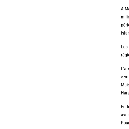
A Ma
mili
péri
isla
Les 
régi
L’ar
« vo
Mais
Hara
En f
avec
Pour