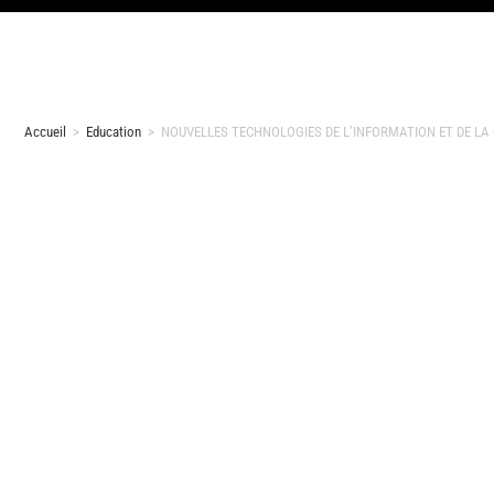
Accueil
>
Education
>
NOUVELLES TECHNOLOGIES DE L’INFORMATION ET DE LA CO