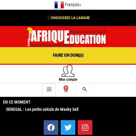
Français
▼
CHOISISSEZ LA LANGUE
FAIRE UN DON
Mon compte
0
EN CE MOMENT
SENEGAL : Les petits calculs de Macky Sall