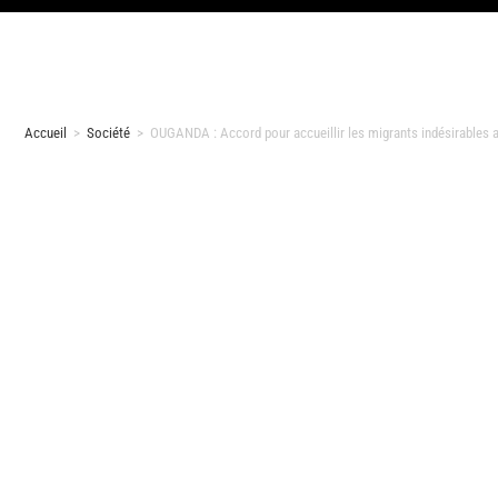
Accueil
>
Société
>
OUGANDA : Accord pour accueillir les migrants indésirables a