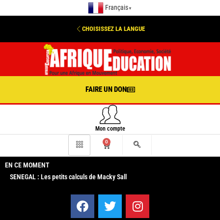
Français
▼
CHOISISSEZ LA LANGUE
FAIRE UN DON
Mon compte
0
EN CE MOMENT
SENEGAL : Les petits calculs de Macky Sall