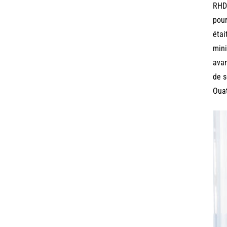
RHDP
pour
étai
mini
avan
de s
Ouat