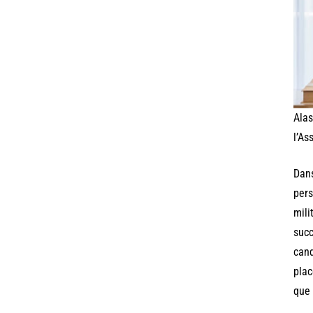
Alas
l’As
Dans
pers
mili
succ
cand
plac
que 