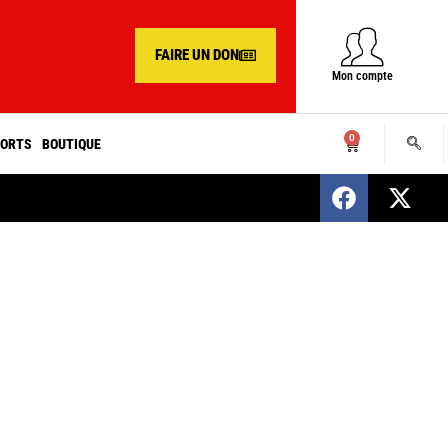
FAIRE UN DON
Mon compte
0
ORTS
BOUTIQUE
SENEGAL : Nomination d’un nouveau présiden