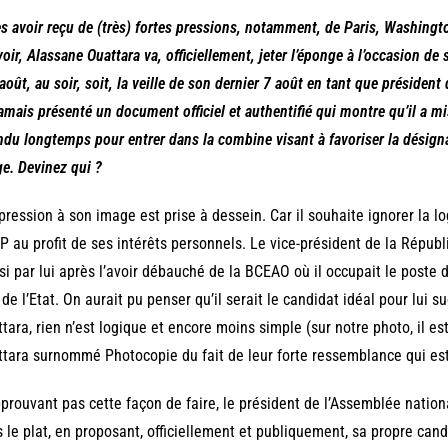
s avoir reçu de (très) fortes pressions, notamment, de Paris, Washington
oir, Alassane Ouattara va, officiellement, jeter l’éponge à l’occasion de
 août, au soir, soit, la veille de son dernier 7 août en tant que président
jamais présenté un document officiel et authentifié qui montre qu’il a mis
ndu longtemps pour entrer dans la combine visant à favoriser la désign
e. Devinez qui ?
pression à son image est prise à dessein. Car il souhaite ignorer la lo
 au profit de ses intérêts personnels. Le vice-président de la Républi
si par lui après l’avoir débauché de la BCEAO où il occupait le poste 
 de l’Etat. On aurait pu penser qu’il serait le candidat idéal pour lui
tara, rien n’est logique et encore moins simple (sur notre photo, il e
tara surnommé Photocopie du fait de leur forte ressemblance qui est
prouvant pas cette façon de faire, le président de l’Assemblée nation
 le plat, en proposant, officiellement et publiquement, sa propre ca