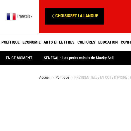
CHOISISSEZ LA LANGUE
Français
▼
POLITIQUE
ECONOMIE
ARTS ET LETTRES
CULTURES
EDUCATION
CONF
EN CE MOMENT
SENEGAL : Les petits calculs de Macky Sall
Accueil
>
Politique
>
PRESIDENTIELLE EN COTE D’IVOIRE : Tou