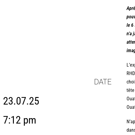
Aprè
pouv
le 6
n’a 
atte
imag
L’ex
RHDP
DATE
choi
tête
23.07.25
Ouat
Ouat
7:12 pm
N’ap
dans