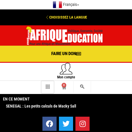
Français
▼
CHOISISSEZ LA LANGUE
FAIRE UN DON
Mon compte
0
EN CE MOMENT
SENEGAL : Les petits calculs de Macky Sall