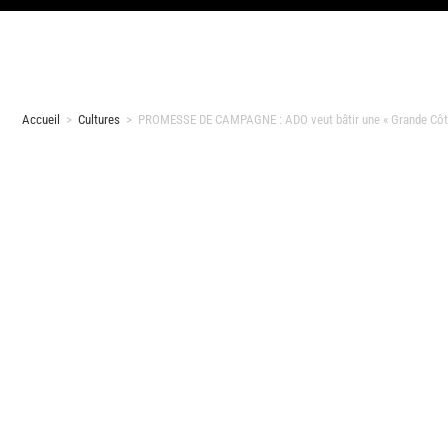
Accueil
>
Cultures
>
PROMESSE DE CAMPAGNE : ADO veut bâtir une « Grande Côte