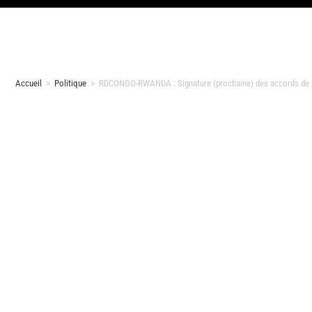
Accueil
>
Politique
>
RDCONGO-RWANDA : Signature (prochaine) des accords de p