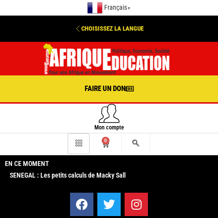
Français
▼
CHOISISSEZ LA LANGUE
FAIRE UN DON
Mon compte
0
EN CE MOMENT
SENEGAL : Les petits calculs de Macky Sall