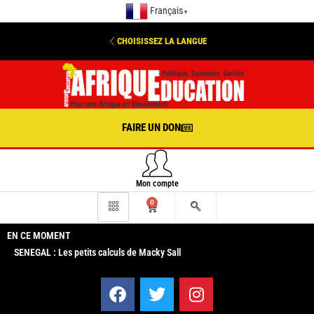
Français
▼
CHOISISSEZ LA LANGUE
FAIRE UN DON
Mon compte
0
EN CE MOMENT
SENEGAL : Les petits calculs de Macky Sall