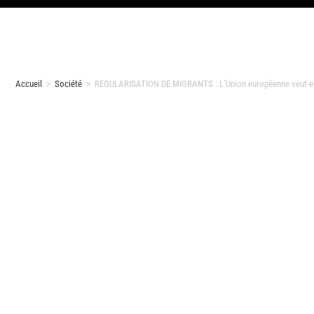
Accueil
>
Société
>
REGULARISATION DE MIGRANTS : L’Union européenne veut-elle