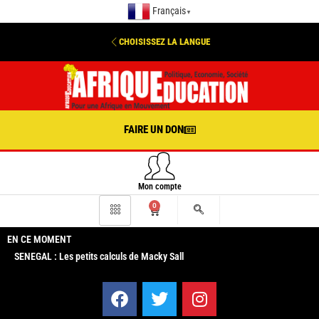
Français
▼
CHOISISSEZ LA LANGUE
FAIRE UN DON
Mon compte
0
EN CE MOMENT
SENEGAL : Les petits calculs de Macky Sall