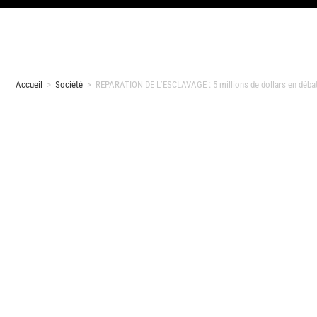
Accueil
>
Société
>
REPARATION DE L’ESCLAVAGE : 5 millions de dollars en débat