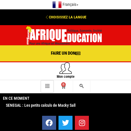
Français
▼
CHOISISSEZ LA LANGUE
FAIRE UN DON
Mon compte
0
EN CE MOMENT
SENEGAL : Les petits calculs de Macky Sall