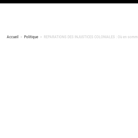
Accueil
>
Politique
>
REPARATIONS DES INJUSTICES COLONIALES : Où en somme