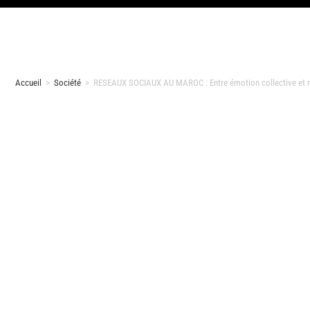
Accueil
>
Société
>
RESEAUX SOCIAUX AU MAROC : Entre émotion collective et r