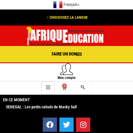
Français
▼
CHOISISSEZ LA LANGUE
FAIRE UN DON
Mon compte
0
EN CE MOMENT
SENEGAL : Les petits calculs de Macky Sall