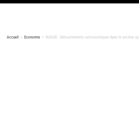
Accueil
>
Economie
>
RUSSIE : Détournements astronomiques dans le secteur sp