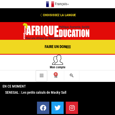
Français
▼
CHOISISSEZ LA LANGUE
FAIRE UN DON
Mon compte
0
EN CE MOMENT
SENEGAL : Les petits calculs de Macky Sall