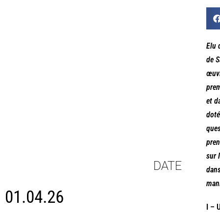
Elu 
de S
œuvr
prem
et d
doté
ques
pren
sur 
DATE
dans
mani
01.04.26
I – 