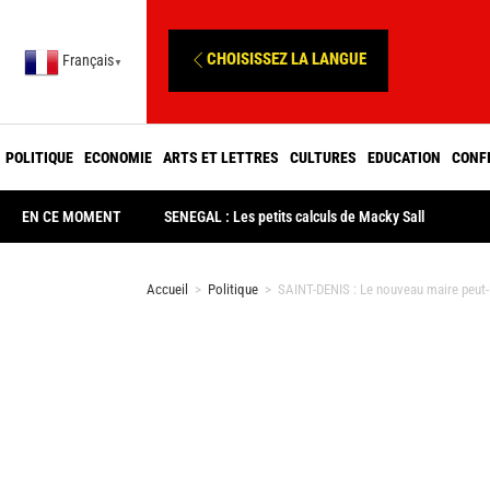
CHOISISSEZ LA LANGUE
Français
▼
POLITIQUE
ECONOMIE
ARTS ET LETTRES
CULTURES
EDUCATION
CONF
EN CE MOMENT
SENEGAL : Les petits calculs de Macky Sall
Accueil
>
Politique
>
SAINT-DENIS : Le nouveau maire peut-i