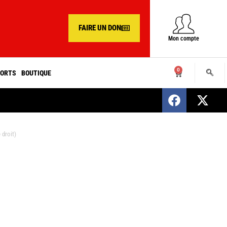
FAIRE UN DON
Mon compte
0
ORTS
BOUTIQUE
SENEGAL : Nomination d’un nouveau présiden
 droit)