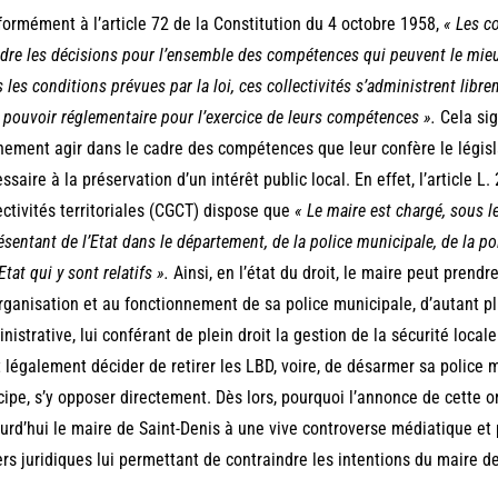
ormément à l’article 72 de la Constitution du 4 octobre 1958,
« Les co
dre les décisions pour l’ensemble des compétences qui peuvent le mieu
 les conditions prévues par la loi, ces collectivités s’administrent libr
 pouvoir réglementaire pour l’exercice de leurs compétences ».
Cela si
nement agir dans le cadre des compétences que leur confère le législ
ssaire à la préservation d’un intérêt public local. En effet, l’article 
ectivités territoriales (CGCT) dispose que
« Le maire est chargé, sous l
ésentant de l’Etat dans le département, de la police municipale, de la pol
’Etat qui y sont relatifs ».
Ainsi, en l’état du droit, le maire peut prend
organisation et au fonctionnement de sa police municipale, d’autant pl
nistrative, lui conférant de plein droit la gestion de la sécurité locale
 légalement décider de retirer les LBD, voire, de désarmer sa police m
cipe, s’y opposer directement. Dès lors, pourquoi l’annonce de cette or
urd’hui le maire de Saint-Denis à une vive controverse médiatique et po
ers juridiques lui permettant de contraindre les intentions du maire d