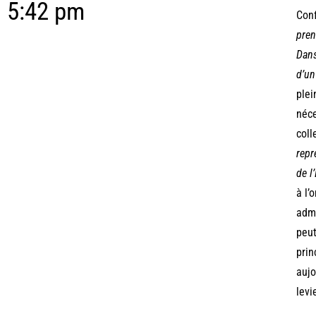
5:42 pm
Conf
pren
Dans
d’un
plei
néce
coll
repr
de l
à l’
admi
peut
prin
aujo
levi