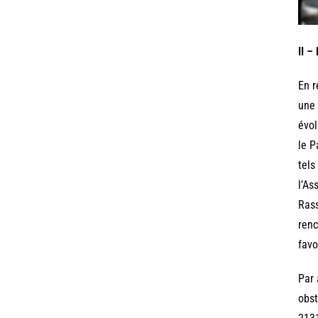
II –
En r
une 
évol
le P
tels
l’As
Rass
renc
favo
Par 
obst