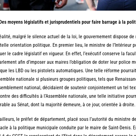
 Des moyens législatifs et jurisprudentiels pour faire barrage à la pol
éalité, malgré le silence actuel de la loi, le gouvernement dispose de
telle orientation politique. En premier lieu, le ministre de l’Intérieur po
uer le cadre législatif en vigueur. En effet, l’exécutif conserve la fac
arlement afin d’imposer aux maires l’obligation de doter leur police 
 que les LBD ou les pistolets automatiques. Une telle réforme pourrait,
semblée nationale si plusieurs groupes politiques, tels que Renaissan
emblement national, décidaient de soutenir conjointement un tel te
ontre des difficultés à l’Assemblée nationale, une telle initiative pou
rable au Sénat, dont la majorité demeure, à ce jour, orientée à droite.
ailleurs, le préfet de département, placé sous l’autorité du ministre de
acle à la politique municipale conduite par le maire de Saint-Denis. En