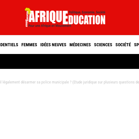
IDENTIELS
FEMMES
IDÉES NEUVES
MÉDECINES
SCIENCES
SOCIÉTÉ
SP
l légalement désarmer sa police municipale ? (Etude juridique sur plusieurs questions de