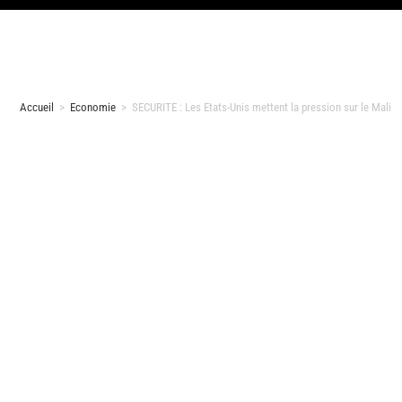
Accueil
>
Economie
>
SECURITE : Les Etats-Unis mettent la pression sur le Mali