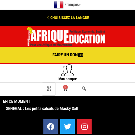
Français
▼
CHOISISSEZ LA LANGUE
FAIRE UN DON
Mon compte
0
EN CE MOMENT
SENEGAL : Les petits calculs de Macky Sall