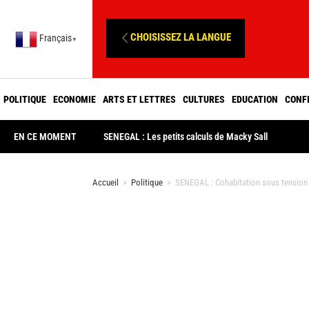
CHOISISSEZ LA LANGUE
Français
▼
POLITIQUE
ECONOMIE
ARTS ET LETTRES
CULTURES
EDUCATION
CONF
EN CE MOMENT
SENEGAL : Les petits calculs de Macky Sall
Accueil
>
Politique
>
SENEGAL : Cohabitation sous tension