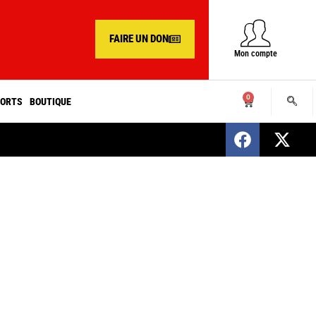
FAIRE UN DON
Mon compte
0
ORTS
BOUTIQUE
SENEGAL : Nomination d’un nouveau présiden