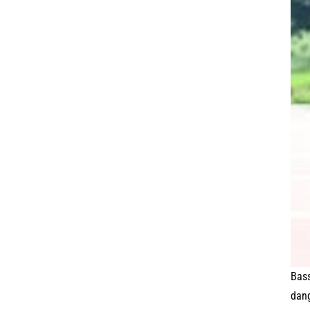
Bass
dang