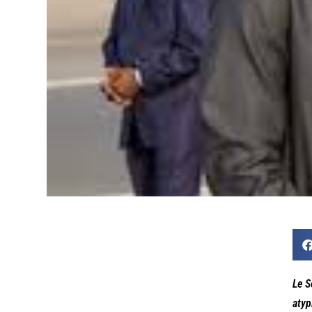
Le S
atyp