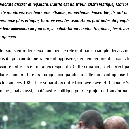
nocrate discret et légaliste. L’autre est un tribun charismatique, radica
 de nombreux électeurs une alliance prometteuse. Ensemble, ils ont inc
ernance plus éthique, tournée vers les aspirations profondes du peupl
s leur accession au pouvoir, la cohabitation semble fragilisée, les diver
urgissent.
tensions entre les deux hommes ne relèvent pas du simple désaccord 
ons du pouvoir diamétralement opposées, des tempéraments inconcilia
ssante entre les entourages respectifs. Cette situation, si elle n’est p
uire à une rupture dramatique comparable à celle qui avait opposé
 les années 1980. Une séparation entre Diomaye Faye et Ousmane So
onnel, mais aussi, un désastre politique pour le projet de transformat