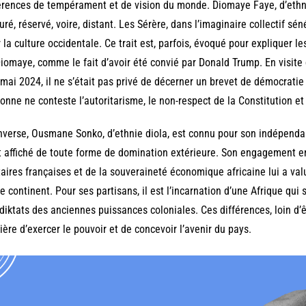
érences de tempérament et de vision du monde. Diomaye Faye, d’ethn
ré, réservé, voire, distant. Les Sérère, dans l’imaginaire collectif sé
 la culture occidentale. Ce trait est, parfois, évoqué pour expliquer 
iomaye, comme le fait d’avoir été convié par Donald Trump. En visite d’
 mai 2024, il ne s’était pas privé de décerner un brevet de démocrati
onne ne conteste l’autoritarisme, le non-respect de la Constitution e
inverse, Ousmane Sonko, d’ethnie diola, est connu pour son indépendan
t affiché de toute forme de domination extérieure. Son engagement e
taires françaises et de la souveraineté économique africaine lui a va
le continent. Pour ses partisans, il est l’incarnation d’une Afrique qui 
diktats des anciennes puissances coloniales. Ces différences, loin d’
ère d’exercer le pouvoir et de concevoir l’avenir du pays.