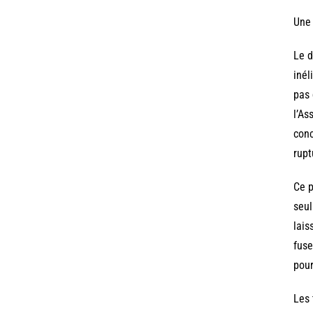
Une 
Le d
inél
pas 
l’As
conc
rupt
Ce p
seul
lais
fuse
pour
Les 