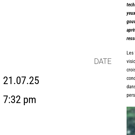
tech
yeux
gouv
aprè
ress
Les 
DATE
visi
croi
21.07.25
cond
dans
pers
7:32 pm