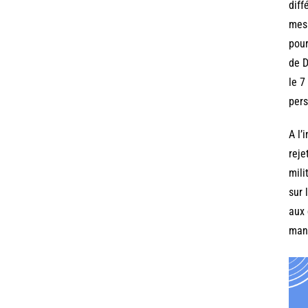
diff
mesu
pour
de D
le 7
pers
A l’
reje
mili
sur 
aux 
mani