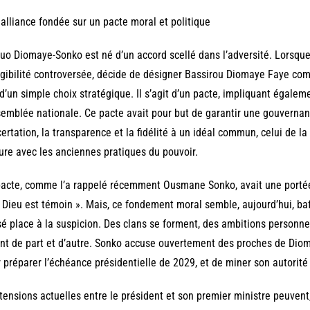
alliance fondée sur un pacte moral et politique
uo Diomaye-Sonko est né d’un accord scellé dans l’adversité. Lorsq
igibilité controversée, décide de désigner Bassirou Diomaye Faye comm
d’un simple choix stratégique. Il s’agit d’un pacte, impliquant égalem
semblée nationale. Ce pacte avait pour but de garantir une gouvernanc
ertation, la transparence et la fidélité à un idéal commun, celui de la
ure avec les anciennes pratiques du pouvoir.
acte, comme l’a rappelé récemment Ousmane Sonko, avait une portée q
 Dieu est témoin ». Mais, ce fondement moral semble, aujourd’hui, b
sé place à la suspicion. Des clans se forment, des ambitions personn
nt de part et d’autre. Sonko accuse ouvertement des proches de Di
 préparer l’échéance présidentielle de 2029, et de miner son autorit
tensions actuelles entre le président et son premier ministre peuvent