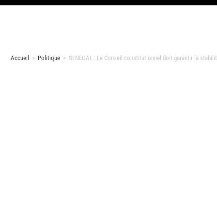
Accueil
>
Politique
>
SENEGAL : Le Conseil constitutionnel doit garantir la stabilit