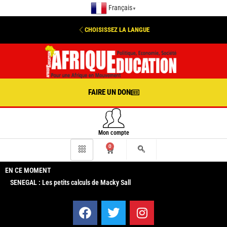
Français
▼
CHOISISSEZ LA LANGUE
FAIRE UN DON
Mon compte
0
EN CE MOMENT
SENEGAL : Les petits calculs de Macky Sall