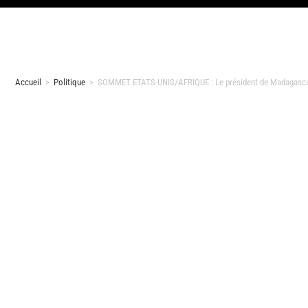
Accueil
>
Politique
>
SOMMET ETATS-UNIS/AFRIQUE : Le président de Madagascar A