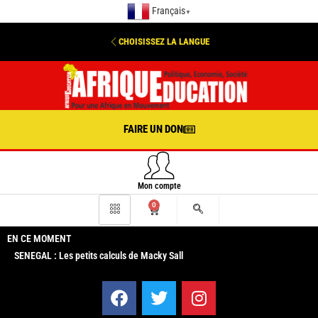
Français
▼
CHOISISSEZ LA LANGUE
FAIRE UN DON
Mon compte
0
EN CE MOMENT
SENEGAL : Les petits calculs de Macky Sall