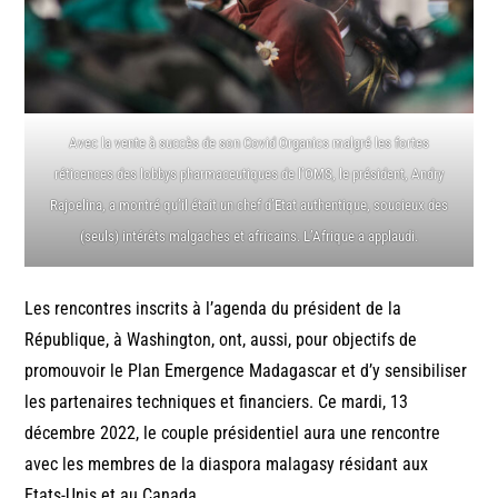
Avec la vente à succès de son Covid Organics malgré les fortes
réticences des lobbys pharmaceutiques de l’OMS, le président, Andry
Rajoelina, a montré qu’il était un chef d’Etat authentique, soucieux des
(seuls) intérêts malgaches et africains. L’Afrique a applaudi.
Les rencontres inscrits à l’agenda du président de la
République, à Washington, ont, aussi, pour objectifs de
promouvoir le Plan Emergence Madagascar et d’y sensibiliser
les partenaires techniques et financiers. Ce mardi, 13
décembre 2022, le couple présidentiel aura une rencontre
avec les membres de la diaspora malagasy résidant aux
Etats-Unis et au Canada.