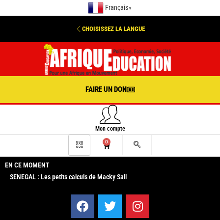
Français
▼
CHOISISSEZ LA LANGUE
FAIRE UN DON
Mon compte
0
EN CE MOMENT
SENEGAL : Les petits calculs de Macky Sall