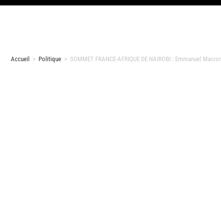
Accueil
>
Politique
>
SOMMET FRANCE-AFRIQUE DE NAIROBI : Emmanuel Macron un p