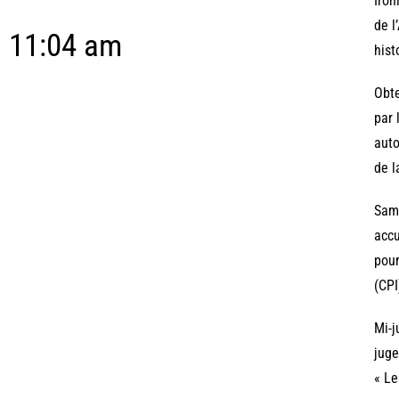
Iron
de l
11:04 am
hist
Obte
par 
auto
de l
Same
accu
pour
(CPI
Mi-j
juge
« Le