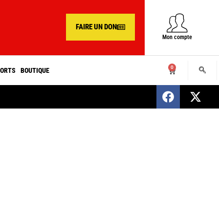
FAIRE UN DON
Mon compte
0
ORTS
BOUTIQUE
SENEGAL : Nomination d’un nouveau présiden