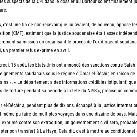
les suspects de la CPI dans le dossier du Darfour soient finalement jug
aré.
, c’est une fin de non-recevoir que lui avaient, de nouveau, opposé les
sition (CMT), estimant que la justice soudanaise était assez indépen
èrement sa mission en organisant le procès de l’ex-dirigeant soudanais
i, un premier refus exprimé en avril.
redi, 15 août, les Etats-Unis ont annoncé des sanctions contre Salah 
eignements soudanais sous le régime d’Omar el-Béchir, en raison de «
ins ». « Le département a des informations crédibles [stipulant] qu
s de torture pendant sa période à la tête du NISS », précise un com
 el-Béchir a, pendant plus de dix ans, échappé à la justice internatio
t même pu faire de multiples voyages dans une dizaine de pays. Mais, 
t exprimé contre son extradition, un gouvernement civil sera, probable
pter son transfert à La Haye. Cela dit, c’est à mettre au conditionnel 