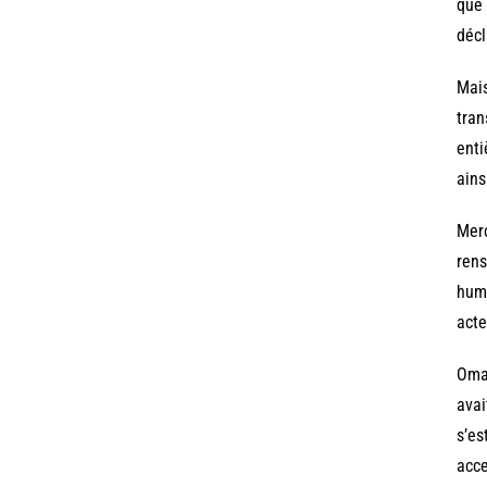
que 
décl
Mais
tran
enti
ains
Merc
rens
huma
acte
Omar
avai
s’es
acce