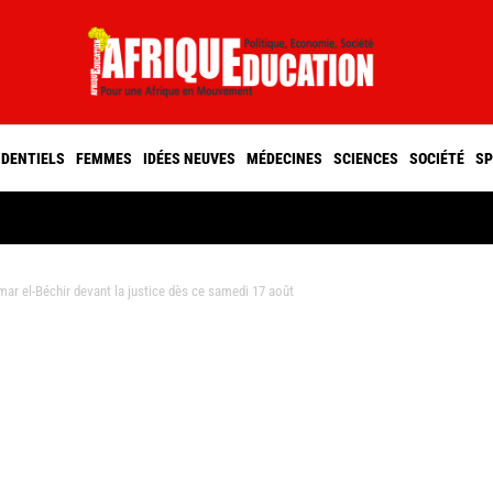
IDENTIELS
FEMMES
IDÉES NEUVES
MÉDECINES
SCIENCES
SOCIÉTÉ
SP
ar el-Béchir devant la justice dès ce samedi 17 août