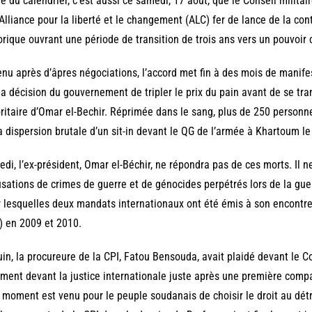
ie du calendrier, c’est aussi ce samedi, 17 août, que le Conseil militai
’Alliance pour la liberté et le changement (ALC) fer de lance de la con
orique ouvrant une période de transition de trois ans vers un pouvoir c
nu après d’âpres négociations, l’accord met fin à des mois de manif
la décision du gouvernement de tripler le prix du pain avant de se tr
ritaire d’Omar el-Bechir. Réprimée dans le sang, plus de 250 personne
a dispersion brutale d’un sit-in devant le QG de l’armée à Khartoum le 
di, l’ex-président, Omar el-Béchir, ne répondra pas de ces morts. Il n
sations de crimes de guerre et de génocides perpétrés lors de la gue
 lesquelles deux mandats internationaux ont été émis à son encontre
) en 2009 et 2010.
uin, la procureure de la CPI, Fatou Bensouda, avait plaidé devant le C
ment devant la justice internationale juste après une première compar
 moment est venu pour le peuple soudanais de choisir le droit au détri