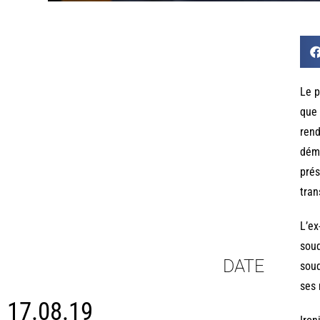
Le p
que 
rend
déma
prés
tran
L’ex
soud
DATE
soud
ses 
17.08.19