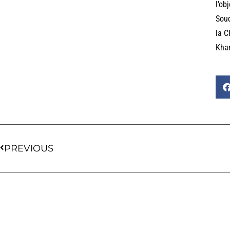
l’ob
Soud
la C
Khar
PREVIOUS