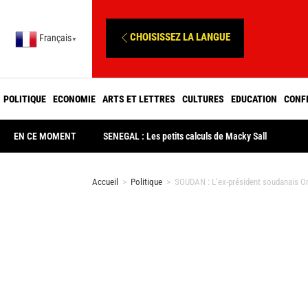
CHOISISSEZ LA LANGUE
Français
▼
POLITIQUE
ECONOMIE
ARTS ET LETTRES
CULTURES
EDUCATION
CONF
EN CE MOMENT
SENEGAL : Les petits calculs de Macky Sall
Accueil
>
Politique
>
SOUDAN : L’ex-président soudanais Om