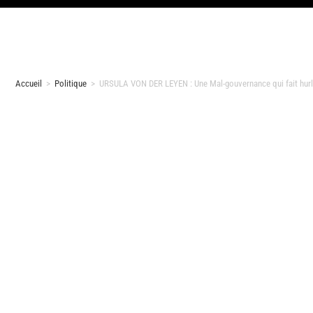
Accueil
>
Politique
>
URSULA VON DER LEYEN : Une Mal-gouvernance qui fait hurl