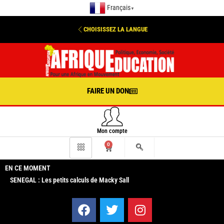
Français
▼
CHOISISSEZ LA LANGUE
FAIRE UN DON
Mon compte
0
EN CE MOMENT
SENEGAL : Les petits calculs de Macky Sall