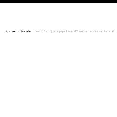
Accueil
>
Société
>
VATICAN : Que le pape Léon XIV soit le bienvenu en terre afri