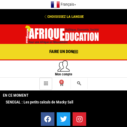
Français
▼
CHOISISSEZ LA LANGUE
FAIRE UN DON
Mon compte
0
EN CE MOMENT
SENEGAL : Les petits calculs de Macky Sall