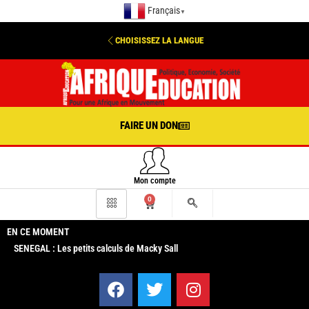
Français
▼
CHOISISSEZ LA LANGUE
FAIRE UN DON
Mon compte
0
EN CE MOMENT
SENEGAL : Les petits calculs de Macky Sall