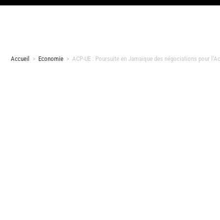
Accueil
>
Economie
>
ACP-UE : Poursuite en Jamaïque des négociations pour l’A