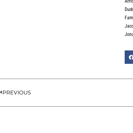
Afri
Dud
Fami
Jac
Jona
PREVIOUS