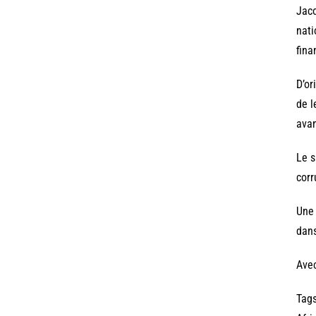
Jaco
nati
fina
D’or
de l
avan
Le s
corr
Une 
dans
Ave
Tags