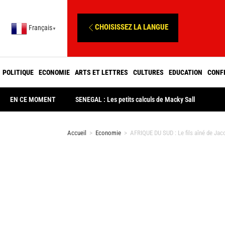
CHOISISSEZ LA LANGUE
Français
▼
POLITIQUE
ECONOMIE
ARTS ET LETTRES
CULTURES
EDUCATION
CONF
EN CE MOMENT
SENEGAL : Les petits calculs de Macky Sall
Accueil
>
Economie
>
AFRIQUE DU SUD : Le fils aîné de Ja