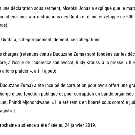
 une déclaration sous serment, Mcebisi Jonas a expliqué que le maro
on obéissance aux instructions des Gupta et d’une enveloppe de 600 m
ros).
 Gupta a, catégoriquement, démenti ces allégations.
s charges (retenues contre Duduzane Zuma) sont fondées sur les décl
aré, à l’issue de l’audience son avocat, Rudy Krauss, à la presse. « Il e
 allons plaider », a-t-il ajouté.
 (Duduzane Zuma) a été inculpé de corruption pour avoir offert une gra
harge d’une fonction publique et pour corruption en bande organisée 
uet, Phindi Mjonondwane. « Il a été remis en liberté sous contrôle judi
agistrat.
rochaine audience a été fixée au 24 janvier 2019.