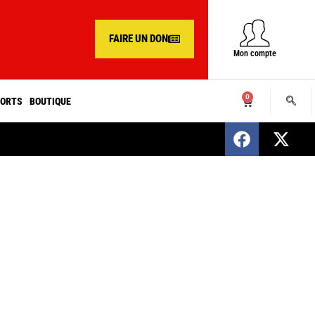
FAIRE UN DON
Mon compte
0
ORTS
BOUTIQUE
SENEGAL : Nomination d’un nouveau présiden