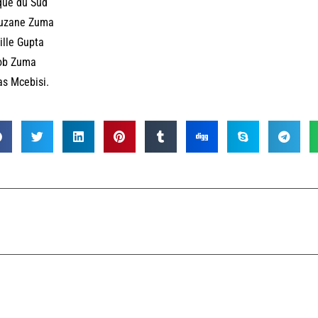
que du Sud
uzane Zuma
lle Gupta
ob Zuma
s Mcebisi.