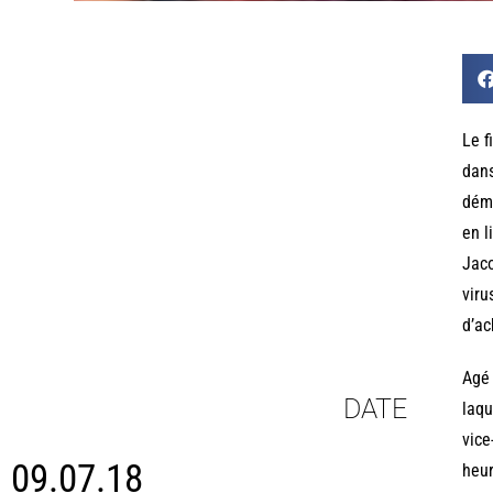
Le f
dans
démi
en l
Jaco
viru
d’a
Agé 
DATE
laqu
vice
09.07.18
heur