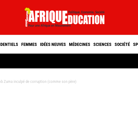
IDENTIELS
FEMMES
IDÉES NEUVES
MÉDECINES
SCIENCES
SOCIÉTÉ
SP
cob Zuma inculpé de corruption (comme son père)