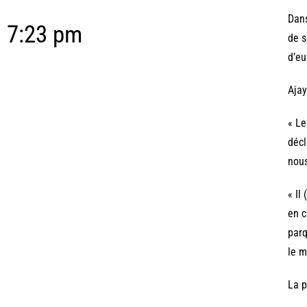
Dans
7:23 pm
de s
d’eu
Ajay
« Le
décl
nous
« Il
en c
parq
le m
La p