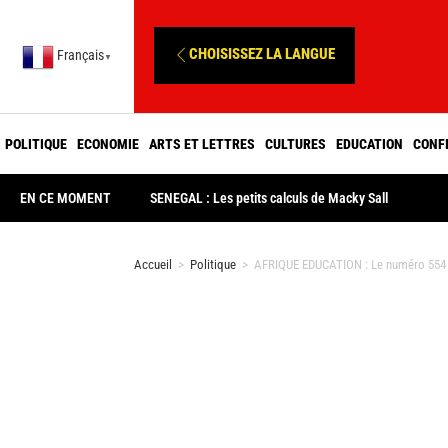
CHOISISSEZ LA LANGUE
Français
▼
POLITIQUE
ECONOMIE
ARTS ET LETTRES
CULTURES
EDUCATION
CONF
EN CE MOMENT
SENEGAL : Les petits calculs de Macky Sall
Accueil
>
Politique
>
AFRIQUE EDUCATION : Le numéro 554 