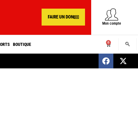
FAIRE UN DON
Mon compte
0
ORTS
BOUTIQUE
SENEGAL : Nomination d’un nouveau présiden