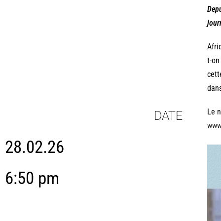
Depu
jour
Afri
t-on
cett
dans
Le n
DATE
www
28.02.26
6:50 pm