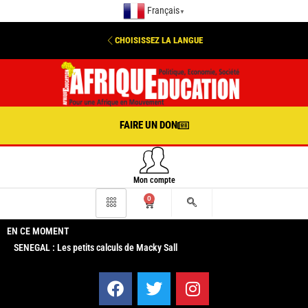
Français
▼
CHOISISSEZ LA LANGUE
FAIRE UN DON
Mon compte
0
EN CE MOMENT
SENEGAL : Les petits calculs de Macky Sall