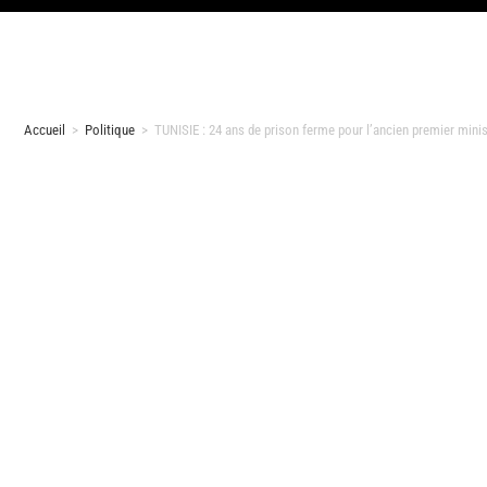
Accueil
>
Politique
>
TUNISIE : 24 ans de prison ferme pour l’ancien premier minis