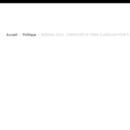
Accueil
>
Politique
>
BURKINA FASO : COMPAORÉ SE TERRE À ABIDJAN POUR F