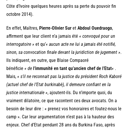
Côte d’Ivoire quelques heures après sa perte du pouvoir fin
octobre 2014).
En effet, Maîtres,
Pierre-Olivier Sur
et
Abdoul Ouedraogo
,
affirment que leur client n’a jamais été
« convoqué pour un
interrogatoire »
et qu’
« aucun acte ne lui a jamais été notifié,
sinon, sa convocation finale devant la juridiction de jugement »
.
Ils indiquent, en outre, que Blaise Compaoré
bénéficie
« de
l’immunité en tant qu’ancien chef de l’Etat
«
.
Mais,
« s’il ne reconnait pas la justice du président Roch Kaboré
(actuel chef de l’Etat burkinabè), il demeure confiant en la
justice internationale »
, ajoutent-ils. Du n’importe quoi, du
vraiment dilatoire, ce que racontent ces deux avocats. On a
besoin de leur dire : « prenez vos honoraires et foutez-nous le
camp ». Car leur argumentation n’est pas à la hauteur des
enjeux. Chef d’Etat pendant 28 ans du Burkina Faso, après