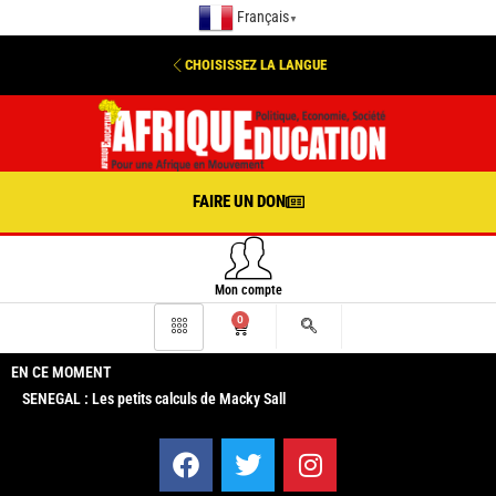
Français
▼
CHOISISSEZ LA LANGUE
FAIRE UN DON
Mon compte
0
EN CE MOMENT
SENEGAL : Les petits calculs de Macky Sall