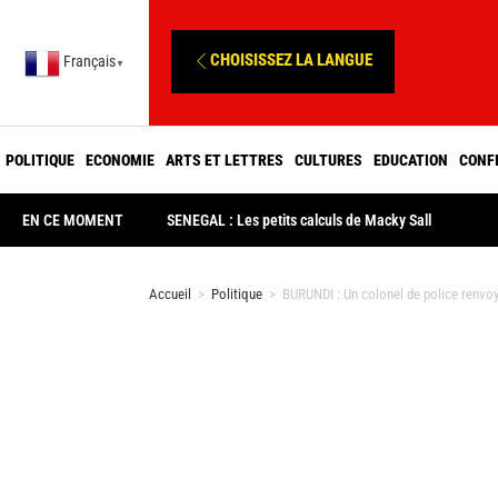
CHOISISSEZ LA LANGUE
Français
▼
POLITIQUE
ECONOMIE
ARTS ET LETTRES
CULTURES
EDUCATION
CONF
EN CE MOMENT
SENEGAL : Les petits calculs de Macky Sall
Accueil
>
Politique
>
BURUNDI : Un colonel de police renvoyé