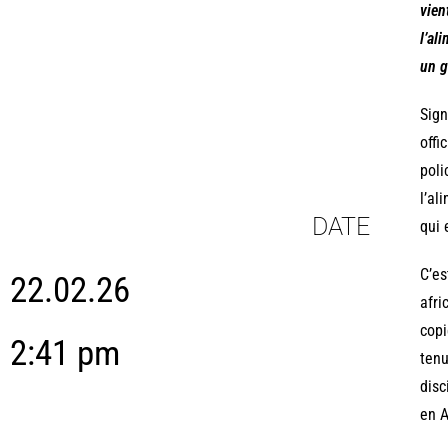
vien
l’al
un g
Sign
offi
poli
l’al
DATE
qui 
C’es
22.02.26
afri
copi
2:41 pm
tenu
disc
en A