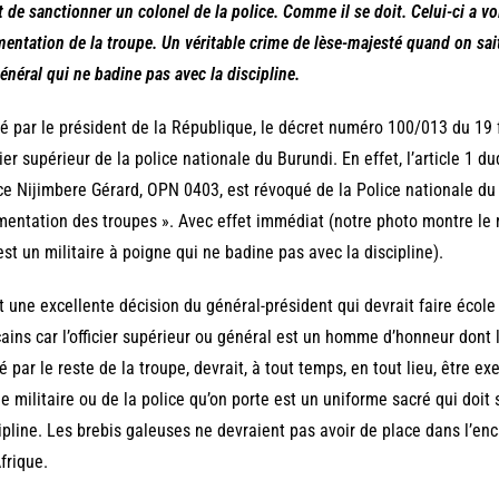
t de sanctionner un colonel de la police. Comme il se doit. Celui-ci a vol
imentation de la troupe. Un véritable crime de lèse-majesté quand on sai
énéral qui ne badine pas avec la discipline.
é par le président de la République, le décret numéro 100/013 du 19 
cier supérieur de la police nationale du Burundi. En effet, l’article 1 
ce Nijimbere Gérard, OPN 0403, est révoqué de la Police nationale du 
imentation des troupes ». Avec effet immédiat (notre photo montre le
est un militaire à poigne qui ne badine pas avec la discipline).
t une excellente décision du général-président qui devrait faire école
cains car l’officier supérieur ou général est un homme d’honneur don
é par le reste de la troupe, devrait, à tout temps, en tout lieu, être e
e militaire ou de la police qu’on porte est un uniforme sacré qui doit su
ipline. Les brebis galeuses ne devraient pas avoir de place dans l’e
frique.