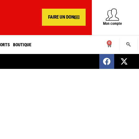
FAIRE UN DON
Mon compte
0
ORTS
BOUTIQUE
SENEGAL : Nomination d’un nouveau présiden