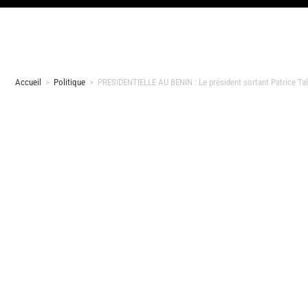
Accueil
>
Politique
>
PRESIDENTIELLE AU BENIN : Le président sortant Patrice Talo