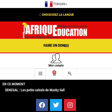
Français
▼
CHOISISSEZ LA LANGUE
FAIRE UN DON
Mon compte
0
EN CE MOMENT
SENEGAL : Les petits calculs de Macky Sall