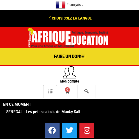
Français
▼
CHOISISSEZ LA LANGUE
FAIRE UN DON
Mon compte
0
EN CE MOMENT
SENEGAL : Les petits calculs de Macky Sall