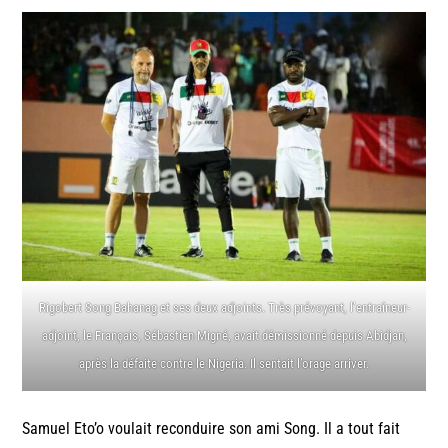
Rigobert Song Bahanag et ses deux adjoints. Très prévoyant, l’entraîneur-
adjoint, le Français, Sébastien Migné, avait démissionné depuis Abidjan,
après la défaite contre le Nigeria. Il sentait l’orage arriver.
Samuel Eto’o voulait reconduire son ami Song. Il a tout fait