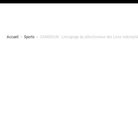
Accueil
>
Sports
>
CAMEROUN : Limogeage du sélectionneur des Lions indomptab