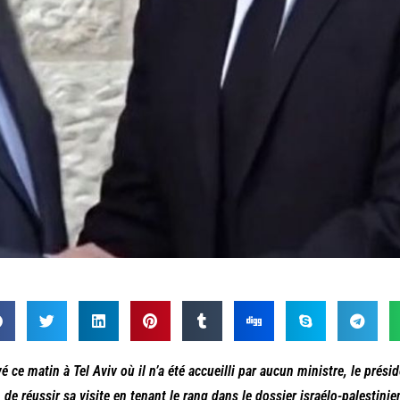
vé ce matin à Tel Aviv où il n’a été accueilli par aucun ministre, le pré
n de réussir sa visite en tenant le rang dans le dossier israélo-palestini