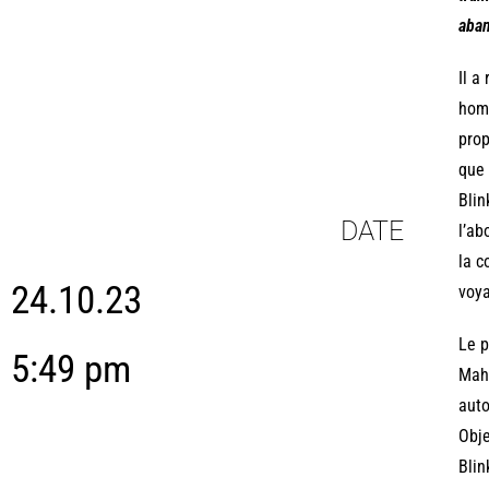
aban
Il a
homm
prop
que 
Blin
DATE
l’ab
la c
24.10.23
voya
Le p
5:49 pm
Mahm
auto
Obje
Blin