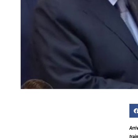
Arri
trai