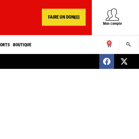
FAIRE UN DON
Mon compte
0
ORTS
BOUTIQUE
SENEGAL : Nomination d’un nouveau présiden