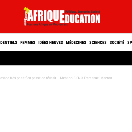
IDENTIELS
FEMMES
IDÉES NEUVES
MÉDECINES
SCIENCES
SOCIÉTÉ
SP
yage très positif en passe de réussir – Mention BIEN à Emmanuel Macron