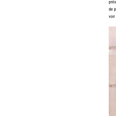
prés
de p
voir