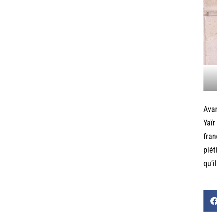
Avan
Yaïr
fran
piét
qu’i