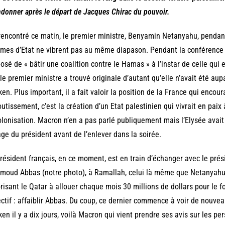
donner après le départ de Jacques Chirac du pouvoir.
 rencontré ce matin, le premier ministre, Benyamin Netanyahu, penda
es d’Etat ne vibrent pas au même diapason. Pendant la conférence
osé de « bâtir une coalition contre le Hamas » à l’instar de celle qui e
le premier ministre a trouvé originale d’autant qu’elle n’avait été au
ken. Plus important, il a fait valoir la position de la France qui encou
outissement, c’est la création d’un Etat palestinien qui vivrait en paix
olonisation. Macron n’en a pas parlé publiquement mais l’Elysée avait
ge du président avant de l’enlever dans la soirée.
résident français, en ce moment, est en train d’échanger avec le prési
oud Abbas (notre photo), à Ramallah, celui là même que Netanyahu 
risant le Qatar à allouer chaque mois 30 millions de dollars pour le 
ctif : affaiblir Abbas. Du coup, ce dernier commence à voir de nouvea
ken il y a dix jours, voilà Macron qui vient prendre ses avis sur les pe