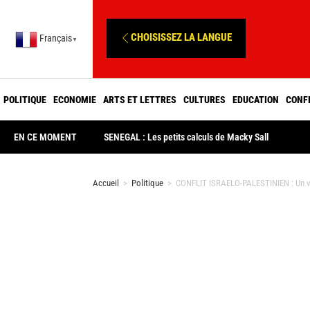
CHOISISSEZ LA LANGUE
Français
▼
POLITIQUE
ECONOMIE
ARTS ET LETTRES
CULTURES
EDUCATION
CONF
EN CE MOMENT
SENEGAL : Les petits calculs de Macky Sall
Accueil
>
Politique
>
CONFLIT ISRAELO-PALESTINIEN : Un vo