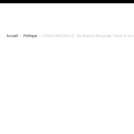
Accueil
>
Politique
>
CONGO-BRAZAVILLE : Me Maurice Massengo-Tiassé et les d