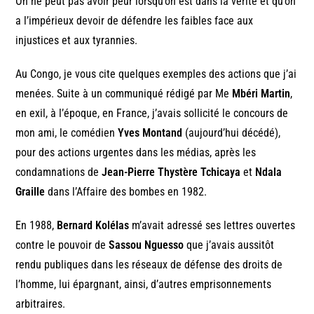
On ne peut pas avoir peur lorsqu’on est dans la vérité et qu’on
a l’impérieux devoir de défendre les faibles face aux
injustices et aux tyrannies.
Au Congo, je vous cite quelques exemples des actions que j’ai
menées. Suite à un communiqué rédigé par Me
Mbéri Martin
,
en exil, à l’époque, en France, j’avais sollicité le concours de
mon ami, le comédien
Yves Montand
(aujourd’hui décédé),
pour des actions urgentes dans les médias, après les
condamnations de
Jean-Pierre Thystère Tchicaya
et
Ndala
Graille
dans l’Affaire des bombes en 1982.
En 1988,
Bernard Kolélas
m’avait adressé ses lettres ouvertes
contre le pouvoir de
Sassou Nguesso
que j’avais aussitôt
rendu publiques dans les réseaux de défense des droits de
l’homme, lui épargnant, ainsi, d’autres emprisonnements
arbitraires.