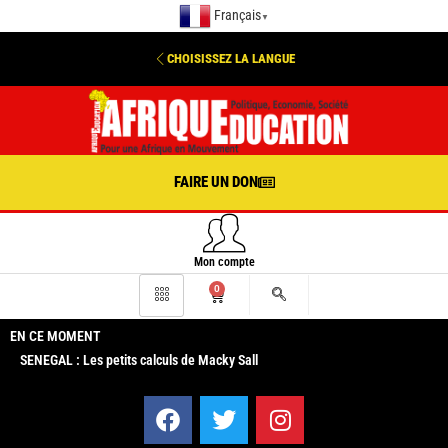
Français
▼
CHOISISSEZ LA LANGUE
FAIRE UN DON
Mon compte
0
EN CE MOMENT
SENEGAL : Les petits calculs de Macky Sall