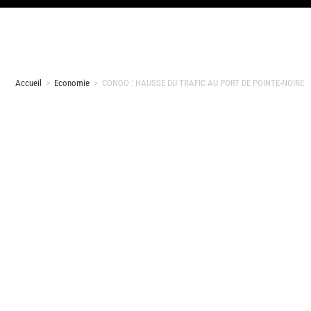
Accueil
>
Economie
>
CONGO : HAUSSE DU TRAFIC AU PORT DE POINTE-NOIRE