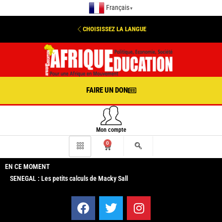
Français
▼
CHOISISSEZ LA LANGUE
FAIRE UN DON
Mon compte
0
EN CE MOMENT
SENEGAL : Les petits calculs de Macky Sall