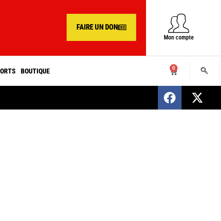
FAIRE UN DON
Mon compte
0
ORTS
BOUTIQUE
SENEGAL : Nomination d’un nouveau présiden