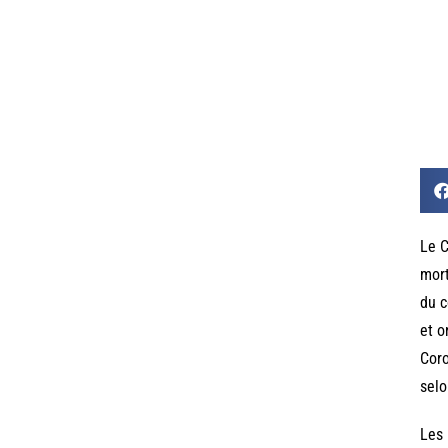
Le C
mort
du c
et o
Coro
selo
Les 