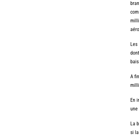
bran
comm
mill
aéro
Les 
dont
bais
A fi
mill
En i
une 
La b
si l