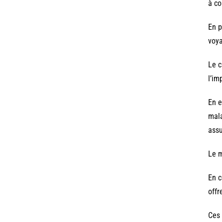
à co
En p
voya
Le c
l’im
En e
mala
assu
Le m
En c
offr
Ces 