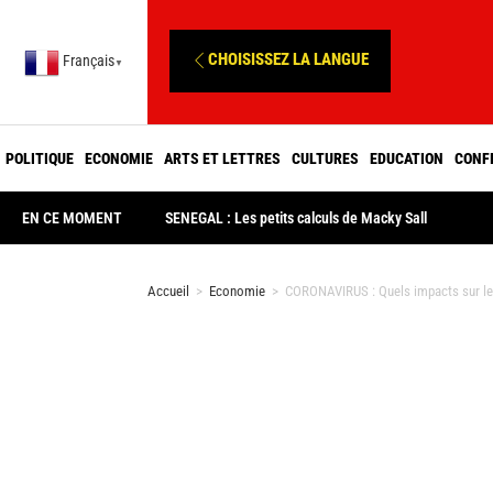
CHOISISSEZ LA LANGUE
Français
▼
POLITIQUE
ECONOMIE
ARTS ET LETTRES
CULTURES
EDUCATION
CONF
EN CE MOMENT
SENEGAL : Les petits calculs de Macky Sall
Accueil
>
Economie
>
CORONAVIRUS : Quels impacts sur le