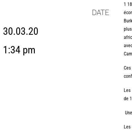
1 18
DATE
écon
Burk
30.03.20
plus
afri
avec
1:34 pm
Came
Ces 
conf
Les 
de 1
Une
Les 