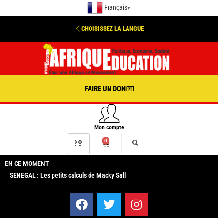
Français
▼
CHOISISSEZ LA LANGUE
FAIRE UN DON
Mon compte
0
EN CE MOMENT
SENEGAL : Les petits calculs de Macky Sall