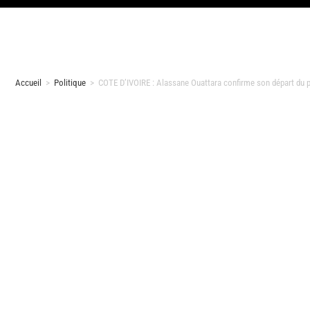
Accueil
>
Politique
>
COTE D’IVOIRE : Alassane Ouattara confirme son départ du 