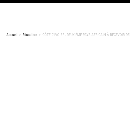
Accueil
>
Education
>
CÔTE D’IVOIRE : DEUXIÈME PAYS AFRICAIN À RECEVOIR D