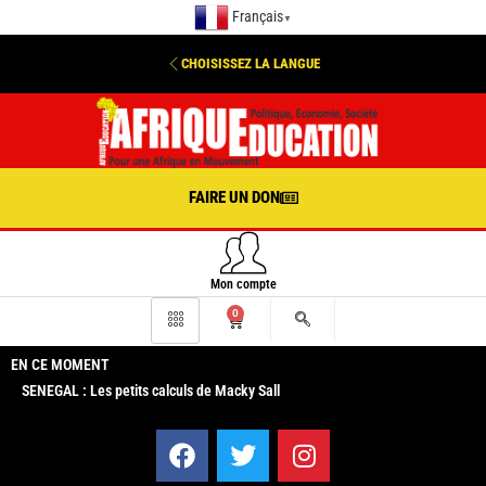
Français
▼
CHOISISSEZ LA LANGUE
FAIRE UN DON
Mon compte
0
EN CE MOMENT
SENEGAL : Les petits calculs de Macky Sall