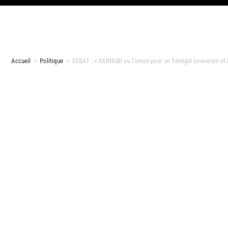
Accueil
>
Politique
>
DEBAT : « XARNUBI ou l’union pour un Sénégal souverain et l