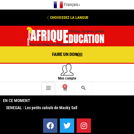
Français
▼
CHOISISSEZ LA LANGUE
FAIRE UN DON
Mon compte
0
EN CE MOMENT
SENEGAL : Les petits calculs de Macky Sall