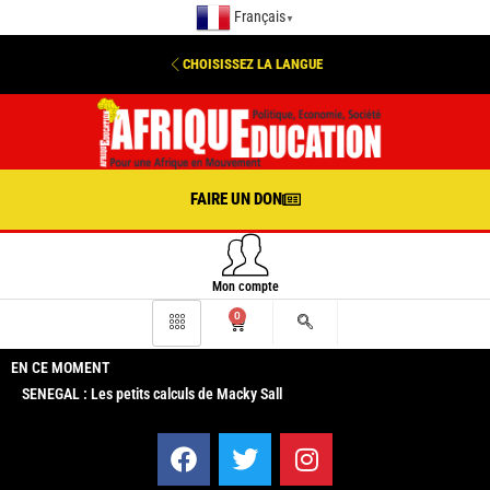
Français
▼
CHOISISSEZ LA LANGUE
FAIRE UN DON
Mon compte
0
EN CE MOMENT
SENEGAL : Les petits calculs de Macky Sall