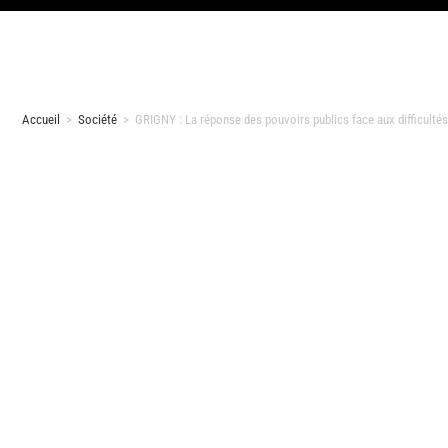
Accueil
>
Société
>
GRIGNY : La réponse des pouvoirs publics face aux difficult