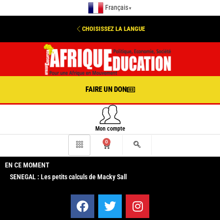
Français
▼
CHOISISSEZ LA LANGUE
FAIRE UN DON
Mon compte
0
EN CE MOMENT
SENEGAL : Les petits calculs de Macky Sall