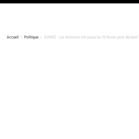
Accueil
>
Politique
>
GUINEE : Les ministres ont jusqu’au 18 février pour déclarer 