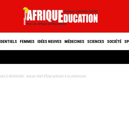
IDENTIELS
FEMMES
IDÉES NEUVES
MÉDECINES
SCIENCES
SOCIÉTÉ
SP
LD WADAGNI : Aucun chef d’Etat présent à la cérémonie