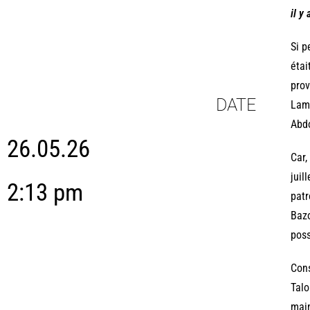
il y
Si p
étai
prov
DATE
Lami
Abdo
26.05.26
Car,
juil
2:13 pm
patr
Bazo
poss
Cons
Talo
main