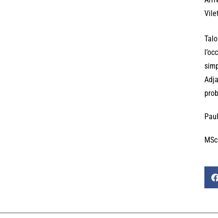
Vile
Talo
l’oc
simp
Adja
prob
Paul
MSc 