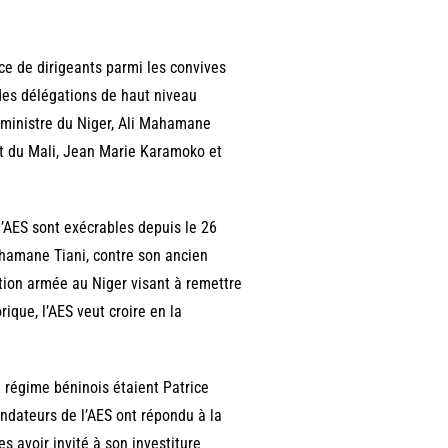
nce de dirigeants parmi les convives
e des délégations de haut niveau
r ministre du Niger, Ali Mahamane
et du Mali, Jean Marie Karamoko et
 l’AES sont exécrables depuis le 26
rahamane Tiani, contre son ancien
tion armée au Niger visant à remettre
ique, l’AES veut croire en la
 régime béninois étaient Patrice
ondateurs de l’AES ont répondu à la
s avoir invité à son investiture