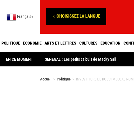
CHOISISSEZ LA LANGUE
Français
▼
POLITIQUE
ECONOMIE
ARTS ET LETTRES
CULTURES
EDUCATION
CONF
EN CE MOMENT
SENEGAL : Les petits calculs de Macky Sall
Accueil
>
Politique
>
INVESTITURE DE KOSSI MBUEKE ROMUA