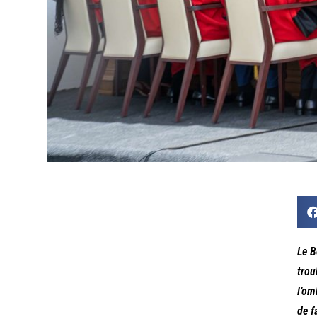
Le B
trou
l’om
de f