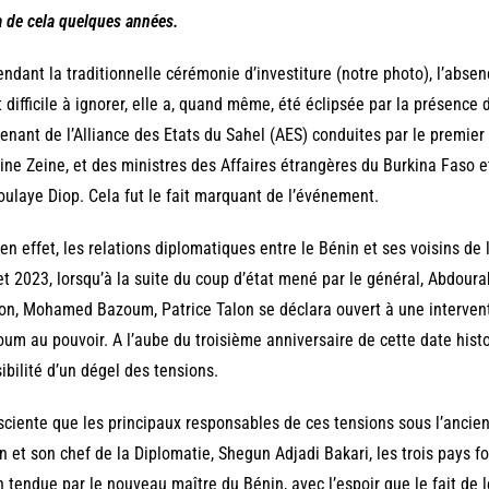
 a de cela quelques années.
endant la traditionnelle cérémonie d’investiture (notre photo), l’abse
t difficile à ignorer, elle a, quand même, été éclipsée par la présenc
enant de l’Alliance des Etats du Sahel (AES) conduites par le premie
ne Zeine, et des ministres des Affaires étrangères du Burkina Faso 
ulaye Diop. Cela fut le fait marquant de l’événement.
 en effet, les relations diplomatiques entre le Bénin et ses voisins de
let 2023, lorsqu’à la suite du coup d’état mené par le général, Abdou
on, Mohamed Bazoum, Patrice Talon se déclara ouvert à une interven
um au pouvoir. A l’aube du troisième anniversaire de cette date histor
ibilité d’un dégel des tensions.
ciente que les principaux responsables de ces tensions sous l’ancien
n et son chef de la Diplomatie, Shegun Adjadi Bakari, les trois pays f
 tendue par le nouveau maître du Bénin, avec l’espoir que le fait de le