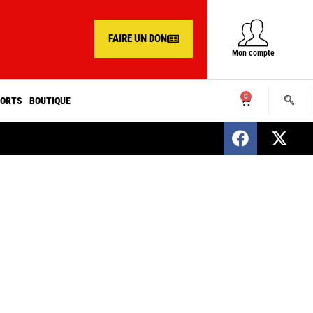
FAIRE UN DON
Mon compte
0
ORTS
BOUTIQUE
SENEGAL : Nomination d’un nouveau présiden