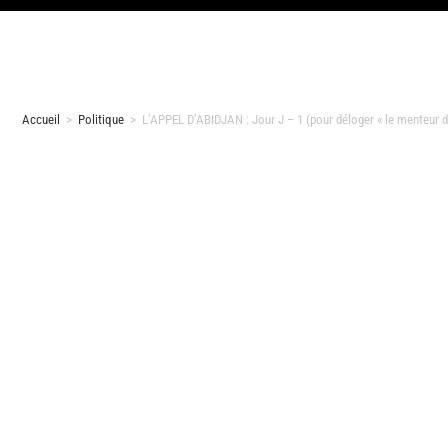
Accueil
>
Politique
>
L’APPEL D’ABIDJAN : Jour J – 1 (pour déloger « le menteur d’