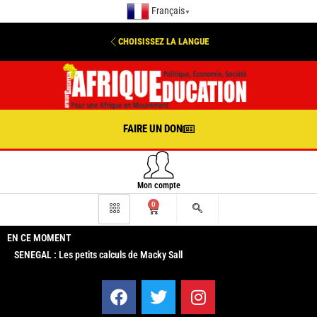
Français
▼
CHOISISSEZ LA LANGUE
FAIRE UN DON
Mon compte
0
EN CE MOMENT
SENEGAL : Les petits calculs de Macky Sall