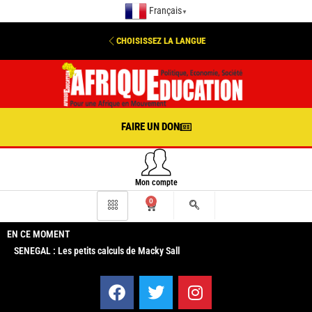
Français
▼
CHOISISSEZ LA LANGUE
FAIRE UN DON
Mon compte
0
EN CE MOMENT
SENEGAL : Les petits calculs de Macky Sall