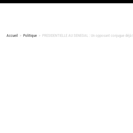
Accueil
>
Politique
>
PRESIDENTIELLE AU SENEGAL : Un opposant conjugue déjà 