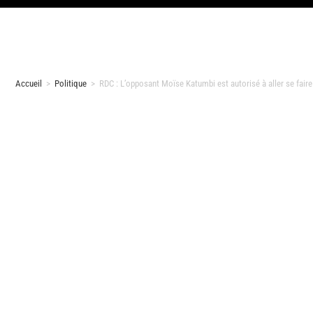
Accueil
>
Politique
>
RDC : L’opposant Moïse Katumbi est autorisé à aller se faire