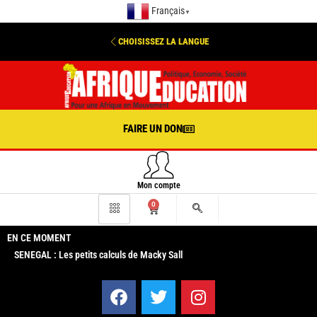
Français
▼
CHOISISSEZ LA LANGUE
FAIRE UN DON
Mon compte
0
EN CE MOMENT
SENEGAL : Les petits calculs de Macky Sall