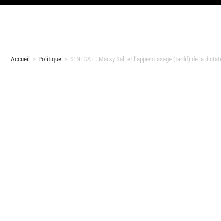
Accueil
>
Politique
>
SENEGAL : Macky Sall et l’apprentissage (tardif) de la dictat