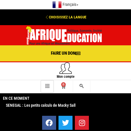
Français
▼
CHOISISSEZ LA LANGUE
FAIRE UN DON
Mon compte
0
EN CE MOMENT
SENEGAL : Les petits calculs de Macky Sall