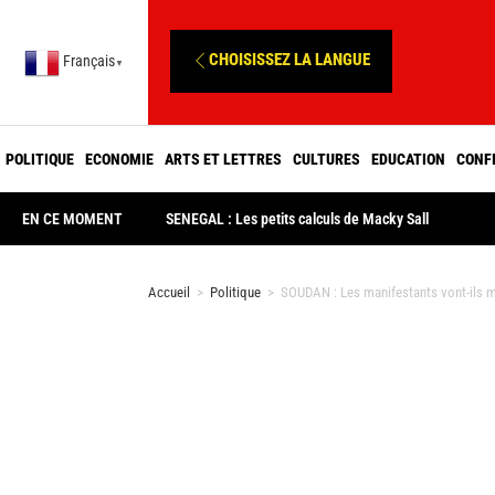
CHOISISSEZ LA LANGUE
Français
▼
POLITIQUE
ECONOMIE
ARTS ET LETTRES
CULTURES
EDUCATION
CONF
EN CE MOMENT
SENEGAL : Les petits calculs de Macky Sall
Accueil
>
Politique
>
SOUDAN : Les manifestants vont-ils ma