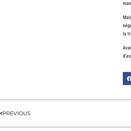
mani
Malg
négo
la t
Avan
d’as
PREVIOUS