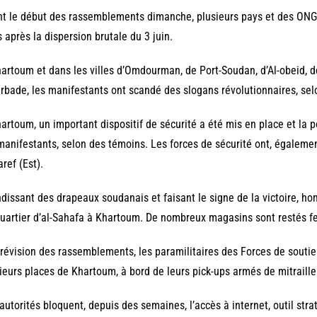
t le début des rassemblements dimanche, plusieurs pays et des ONG o
 après la dispersion brutale du 3 juin.
artoum et dans les villes d’Omdourman, de Port-Soudan, d’Al-obeid,
irbade, les manifestants ont scandé des slogans révolutionnaires, sel
artoum, un important dispositif de sécurité a été mis en place et la 
manifestants, selon des témoins. Les forces de sécurité ont, égaleme
ref (Est).
dissant des drapeaux soudanais et faisant le signe de la victoire, 
uartier d’al-Sahafa à Khartoum. De nombreux magasins sont restés f
révision des rassemblements, les paramilitaires des Forces de soutie
ieurs places de Khartoum, à bord de leurs pick-ups armés de mitraill
autorités bloquent, depuis des semaines, l’accès à internet, outil stra