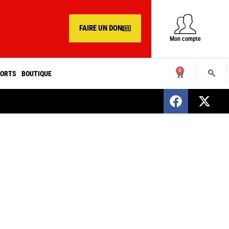
FAIRE UN DON
Mon compte
0
ORTS
BOUTIQUE
SENEGAL : Nomination d’un nouveau présiden