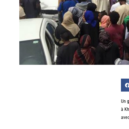
Un g
à Kh
avec