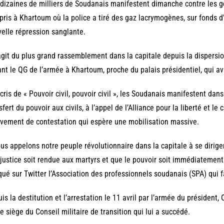
dizaines de milliers de Soudanais manifestent dimanche contre les gé
ris à Khartoum où la police a tiré des gaz lacrymogènes, sur fonds d
elle répression sanglante.
’agit du plus grand rassemblement dans la capitale depuis la dispersion
nt le QG de l’armée à Khartoum, proche du palais présidentiel, qui ava
cris de « Pouvoir civil, pouvoir civil », les Soudanais manifestent dan
sfert du pouvoir aux civils, à l’appel de l’Alliance pour la liberté et l
ement de contestation qui espère une mobilisation massive.
us appelons notre peuple révolutionnaire dans la capitale à se dirige
justice soit rendue aux martyrs et que le pouvoir soit immédiatement 
qué sur Twitter l’Association des professionnels soudanais (SPA) qui fa
is la destitution et l’arrestation le 11 avril par l’armée du président, 
le siège du Conseil militaire de transition qui lui a succédé.