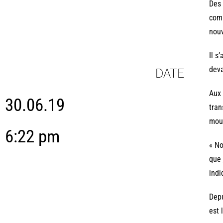
Des 
comp
nouv
Il s
deva
DATE
Aux 
30.06.19
tran
mouv
6:22 pm
« No
que 
indi
Depu
est 