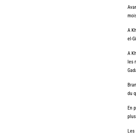
Avan
mois
A Kh
el-G
A Kh
les 
Gada
Bran
du q
En p
plus
Les 