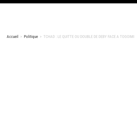
Accueil
>
Politique
>
TCHAD : LE QUITTE OU DOUBLE DE DEBY FACE A TOGOIMI