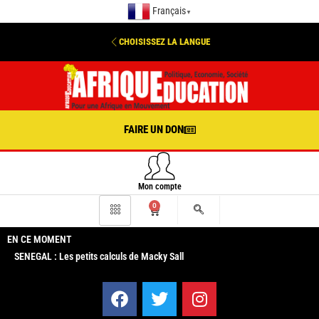
Français
▼
CHOISISSEZ LA LANGUE
FAIRE UN DON
Mon compte
0
EN CE MOMENT
SENEGAL : Les petits calculs de Macky Sall