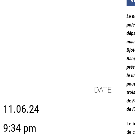
Le n
polé
dépa
inau
Djot
Bang
prés
le l
pouv
DATE
troi
de F
11.06.24
de l
Le b
9:34 pm
de c