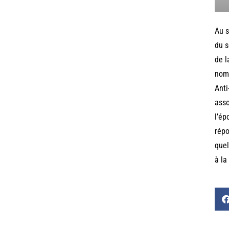
Au s
du s
de l
nomb
Anti
asso
l’ép
répo
quel
à la