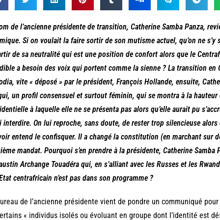
om de l’ancienne présidente de transition, Catherine Samba Panza, revi
mique. Si on voulait la faire sortir de son mutisme actuel, qu’on ne s’y s
rtir de sa neutralité qui est une position de confort alors que le Centra
dible a besoin des voix qui portent comme la sienne ? La transition en C
odia, vite « déposé » par le président, François Hollande, ensuite, Cat
ui, un profil consensuel et surtout féminin, qui se montra à la hauteur
identielle à laquelle elle ne se présenta pas alors qu’elle aurait pu s’ac
ui interdire. On lui reproche, sans doute, de rester trop silencieuse alors 
oir entend le confisquer. Il a changé la constitution (en marchant sur d
sième mandat. Pourquoi s’en prendre à la présidente, Catherine Samba P
austin Archange Touadéra qui, en s’alliant avec les Russes et les Rwanda
’Etat centrafricain n’est pas dans son programme ?
ureau de l’ancienne présidente vient de pondre un communiqué pou
ertains « individus isolés ou évoluant en groupe dont l’identité est 