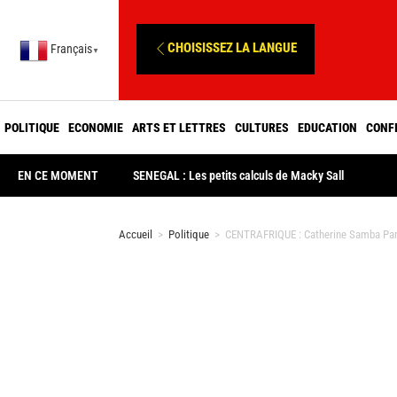
CHOISISSEZ LA LANGUE
Français
▼
POLITIQUE
ECONOMIE
ARTS ET LETTRES
CULTURES
EDUCATION
CONF
EN CE MOMENT
SENEGAL : Les petits calculs de Macky Sall
Accueil
>
Politique
>
CENTRAFRIQUE : Catherine Samba Panza