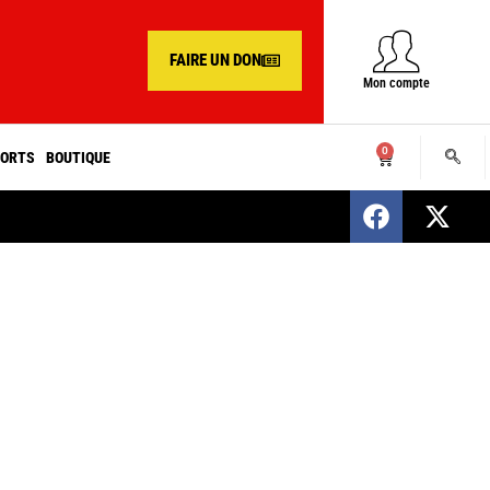
FAIRE UN DON
Mon compte
0
ORTS
BOUTIQUE
SENEGAL : Nomination d’un nouveau présiden