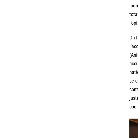
jour
tota
l’op
On l
l’ac
(Ani
accu
nati
se d
cont
just
coor