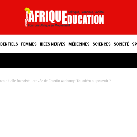
IDENTIELS
FEMMES
IDÉES NEUVES
MÉDECINES
SCIENCES
SOCIÉTÉ
SP
 a-t-elle favorisé l’arrivée de Faustin Archange Touadéra au pouvoir ?