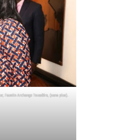
ur, Faustin Archange Touadéra, (sans plus).