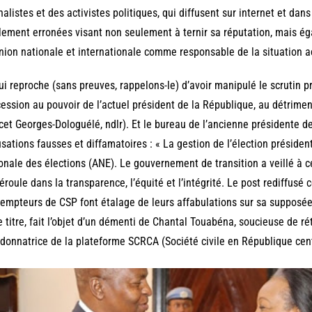
nalistes et des activistes politiques, qui diffusent sur internet et dan
lement erronées visant non seulement à ternir sa réputation, mais éga
inion nationale et internationale comme responsable de la situation a
ui reproche (sans preuves, rappelons-le) d’avoir manipulé le scrutin p
cession au pouvoir de l’actuel président de la République, au détrime
cet Georges-Dologuélé, ndlr). Et le bureau de l’ancienne présidente 
sations fausses et diffamatoires : « La gestion de l’élection président
onale des élections (ANE). Le gouvernement de transition a veillé à 
éroule dans la transparence, l’équité et l’intégrité. Le post rediffusé c
empteurs de CSP font étalage de leurs affabulations sur sa supposée
e titre, fait l’objet d’un démenti de Chantal Touabéna, soucieuse de réta
donnatrice de la plateforme SCRCA (Société civile en République cent