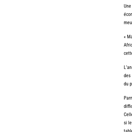
Une 
écon
meur
« Ma
Afri
cett
L’an
des 
du p
Parm
diff
Cell
si l
tabl