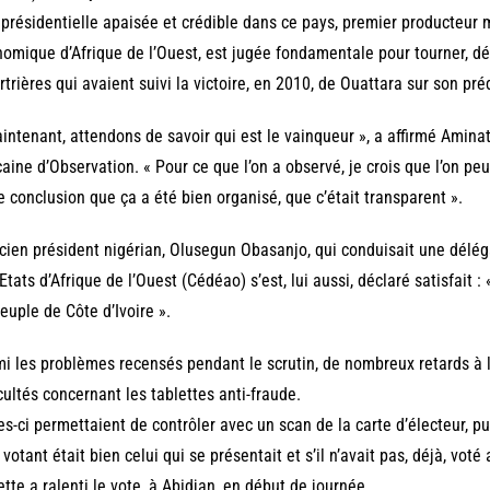
présidentielle apaisée et crédible dans ce pays, premier producteur 
omique d’Afrique de l’Ouest, est jugée fondamentale pour tourner, dé
trières qui avaient suivi la victoire, en 2010, de Ouattara sur son p
intenant, attendons de savoir qui est le vainqueur », a affirmé Amina
caine d’Observation. « Pour ce que l’on a observé, je crois que l’on peu
e conclusion que ça a été bien organisé, que c’était transparent ».
cien président nigérian, Olusegun Obasanjo, qui conduisait une dé
Etats d’Afrique de l’Ouest (Cédéao) s’est, lui aussi, déclaré satisfait : 
euple de Côte d’Ivoire ».
i les problèmes recensés pendant le scrutin, de nombreux retards à 
icultés concernant les tablettes anti-fraude.
es-ci permettaient de contrôler avec un scan de la carte d’électeur, pui
e votant était bien celui qui se présentait et s’il n’avait pas, déjà, vot
ette a ralenti le vote, à Abidjan, en début de journée.