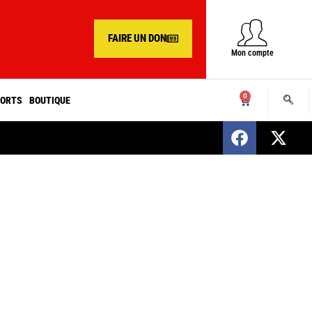
FAIRE UN DON
Mon compte
0
ORTS
BOUTIQUE
SENEGAL : Nomination d’un nouveau présiden