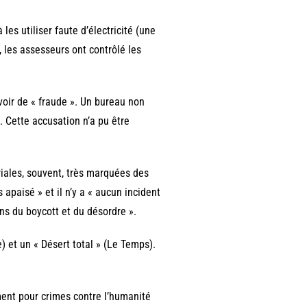
es utiliser faute d’électricité (une
, les assesseurs ont contrôlé les
oir de « fraude ». Un bureau non
t. Cette accusation n’a pu être
oriales, souvent, très marquées des
s apaisé » et il n’y a « aucun incident
ans du boycott et du désordre ».
e) et un « Désert total » (Le Temps).
ment pour crimes contre l’humanité