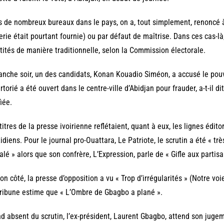
 de nombreux bureaux dans le pays, on a, tout simplement, renoncé à l
erie était pourtant fournie) ou par défaut de maîtrise. Dans ces cas-là
tités de manière traditionnelle, selon la Commission électorale.
nche soir, un des candidats, Konan Kouadio Siméon, a accusé le pouv
rtorié a été ouvert dans le centre-ville d’Abidjan pour frauder, a-t-il di
fiée.
titres de la presse ivoirienne reflétaient, quant à eux, les lignes édit
idiens. Pour le journal pro-Ouattara, Le Patriote, le scrutin a été « trè
alé » alors que son confrère, L’Expression, parle de « Gifle aux partis
on côté, la presse d’opposition a vu « Trop d’irrégularités » (Notre voi
ribune estime que « L’Ombre de Gbagbo a plané ».
d absent du scrutin, l’ex-président, Laurent Gbagbo, attend son juge