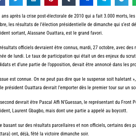
 ans après la crise post-électorale de 2010 qui a fait 3.000 morts, les 
bre, les résultats de l’élection présidentielle de dimanche qui s’est dé
ident sortant, Alassane Ouattara, est le grand favori.
résultats officiels devraient être connus, mardi, 27 octobre, avec des 
née de lundi. Le taux de participation qui était un des enjeux du scru
idats et d’une partie de l’opposition, devait être annoncé dans les p
issue est connue. On ne peut pas dire que le suspense soit haletant »,
le président Ouattara devrait l’emporter dès le premier tour sur un sc
second devrait être Pascal Affi N’Guessan, le représentant du Front Pop
ident, Laurent Gbagbo, mais dont une partie a appelé au boycott.
e basant sur des résultats parcellaires et non officiels, certains de
tara) ont, déjà, fêté la victoire dimanche soir.