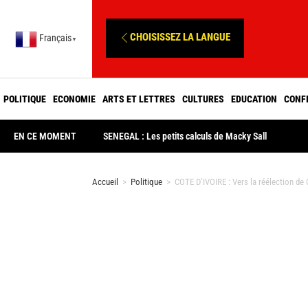
CHOISISSEZ LA LANGUE
Français
▼
POLITIQUE
ECONOMIE
ARTS ET LETTRES
CULTURES
EDUCATION
CONF
EN CE MOMENT
SENEGAL : Les petits calculs de Macky Sall
Accueil
>
Politique
>
COTE D’IVOIRE : Vers la réélection de 