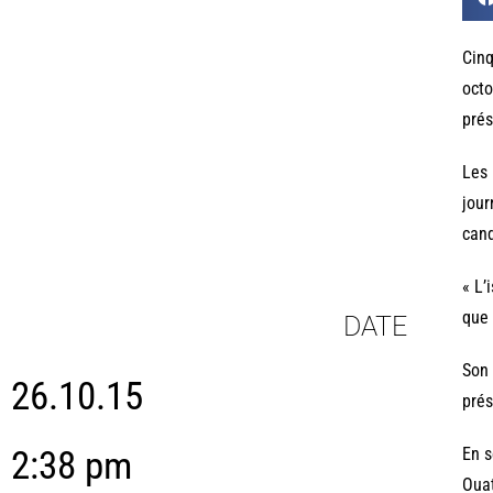
Cinq
octo
prés
Les 
jour
cand
« L’
que 
DATE
Son 
26.10.15
prés
2:38 pm
En s
Ouat