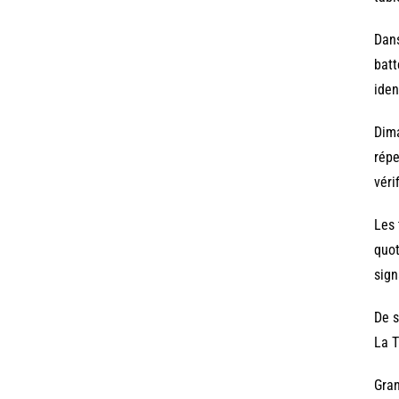
Dans
batt
iden
Dima
répe
véri
Les 
quot
sign
De s
La T
Gran