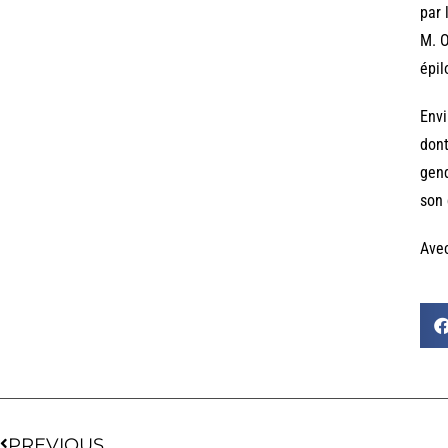
par 
M. O
épil
Envi
dont
gend
son 
Ave
PREVIOUS